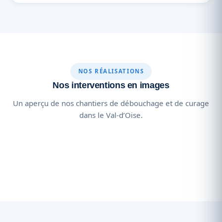
NOS RÉALISATIONS
Nos interventions en images
Un aperçu de nos chantiers de débouchage et de curage
dans le Val-d’Oise.
Haute pression
Caméra
Curage
Urgence
Diagnostic
Débouchage
Matériel pro
Inondation