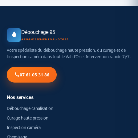
h
o
i
x
p
Débouchage 95
a
r
ASSAINISSEMENT VAL-D’OISE
m
Votre spécialiste du débouchage haute pression, du curage et de
i
l’inspection caméra dans tout le Val-d’Oise. Intervention rapide 7j/7.
l
e
s
07 61 05 31 86
d
i
f
f
Nos services
é
r
Débouchage canalisation
e
n
Curage haute pression
t
Inspection caméra
s
s
Chemisage