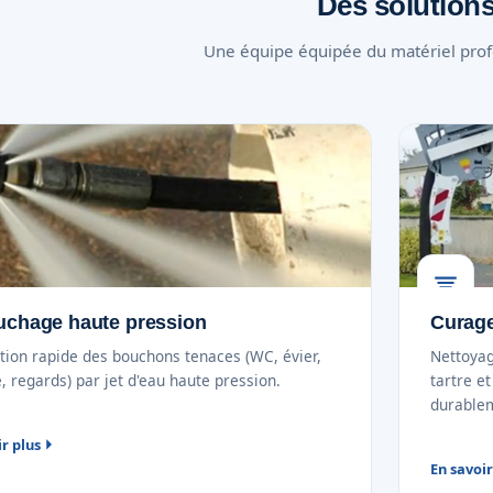
Des solutions
Une équipe équipée du matériel profe
chage haute pression
Curage
tion rapide des bouchons tenaces (WC, évier,
Nettoyag
, regards) par jet d'eau haute pression.
tartre e
durable
ir plus
En savoir