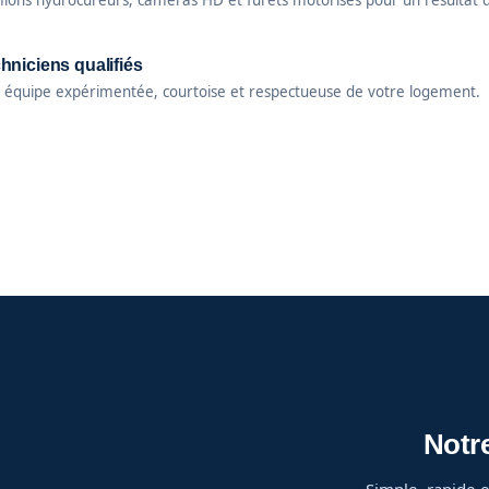
ions hydrocureurs, caméras HD et furets motorisés pour un résultat 
hniciens qualifiés
 équipe expérimentée, courtoise et respectueuse de votre logement.
Notr
Simple, rapide et