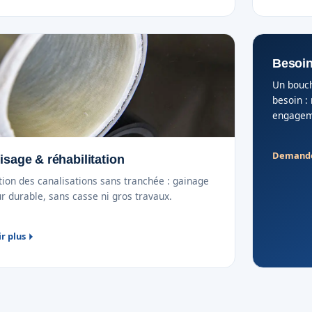
Besoin
Un bouch
besoin : 
engageme
Demande
sage & réhabilitation
ion des canalisations sans tranchée : gainage
ur durable, sans casse ni gros travaux.
ir plus