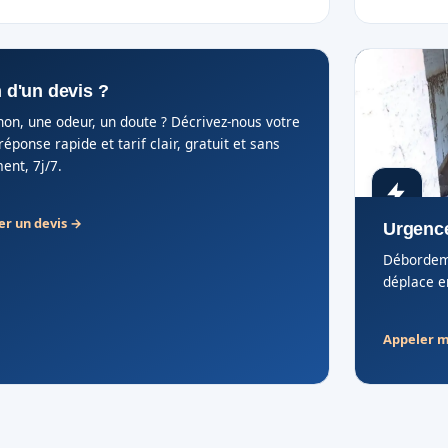
 d'un devis ?
on, une odeur, un doute ? Décrivez-nous votre
réponse rapide et tarif clair, gratuit et sans
nt, 7j/7.
r un devis →
Urgence
Débordeme
déplace en
Appeler 