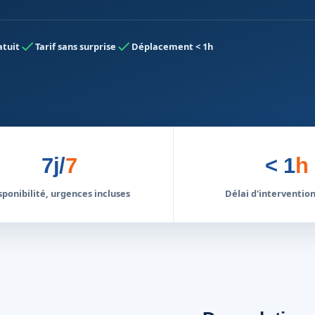
atuit
Tarif sans surprise
Déplacement < 1h
7j/
7
< 1
h
sponibilité, urgences incluses
Délai d'interventi